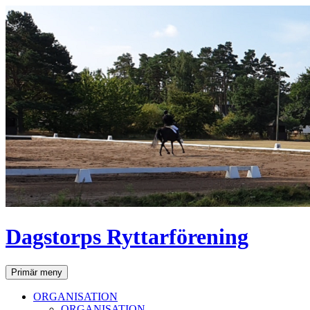
Dagstorps Ryttarförening
Sök
Hoppa
Primär meny
till
innehåll
ORGANISATION
ORGANISATION