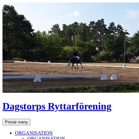
Dagstorps Ryttarförening
Sök
Hoppa
Primär meny
till
innehåll
ORGANISATION
ORGANISATION