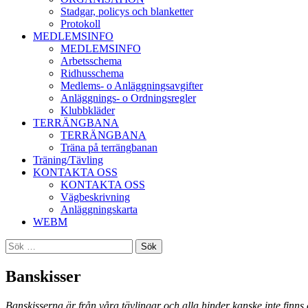
Stadgar, policys och blanketter
Protokoll
MEDLEMSINFO
MEDLEMSINFO
Arbetsschema
Ridhusschema
Medlems- o Anläggningsavgifter
Anläggnings- o Ordningsregler
Klubbkläder
TERRÄNGBANA
TERRÄNGBANA
Träna på terrängbanan
Träning/Tävling
KONTAKTA OSS
KONTAKTA OSS
Vägbeskrivning
Anläggningskarta
WEBM
Sök
efter:
Banskisser
Banskisserna är från våra tävlingar och alla hinder kanske inte finns