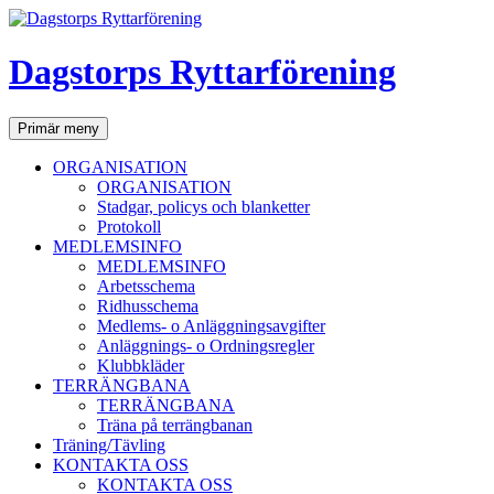
Dagstorps Ryttarförening
Sök
Hoppa
Primär meny
till
innehåll
ORGANISATION
ORGANISATION
Stadgar, policys och blanketter
Protokoll
MEDLEMSINFO
MEDLEMSINFO
Arbetsschema
Ridhusschema
Medlems- o Anläggningsavgifter
Anläggnings- o Ordningsregler
Klubbkläder
TERRÄNGBANA
TERRÄNGBANA
Träna på terrängbanan
Träning/Tävling
KONTAKTA OSS
KONTAKTA OSS