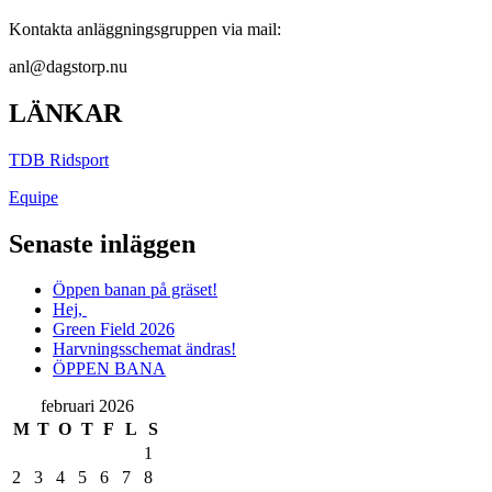
Kontakta anläggningsgruppen via mail:
anl@dagstorp.nu
LÄNKAR
TDB Ridsport
Equipe
Senaste inläggen
Öppen banan på gräset!
Hej,
Green Field 2026
Harvningsschemat ändras!
ÖPPEN BANA
februari 2026
M
T
O
T
F
L
S
1
2
3
4
5
6
7
8